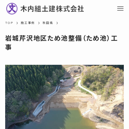
TOP
施工事例
秋田県
岩城芹沢地区ため池整備（ため池）工
事